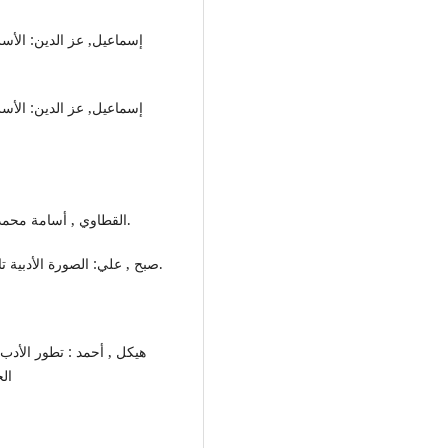
- القطاوي , أسامة محمد مصطفى : الصورة الشعرية عند تميم البرغوثي , ص 21.
- صبح , علي: الصورة الأدبية تاريخ ونقد , دار إحياء الكتب العربي , ج1 , د. ت , ص 166.
الح