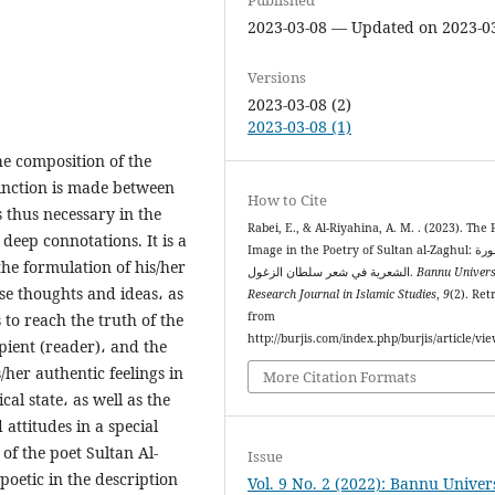
2023-03-08 — Updated on 2023-0
Versions
2023-03-08 (2)
2023-03-08 (1)
he composition of the
tinction is made between
How to Cite
s thus necessary in the
Rabei, E., & Al-Riyahina, A. M. . (2023). The 
deep connotations. It is a
Image in the Poetry of Sultan al-Zaghul: الصورة
the formulation of his/her
Bannu Univers
الشعرية في شعر سلطان الزغول.
se thoughts and ideas، as
Research Journal in Islamic Studies
,
9
(2). Ret
from
s to reach the truth of the
http://burjis.com/index.php/burjis/article/vi
pient (reader)، and the
/her authentic feelings in
More Citation Formats
cal state، as well as the
 attitudes in a special
s of the poet Sultan Al-
Issue
poetic in the description
Vol. 9 No. 2 (2022): Bannu Univer