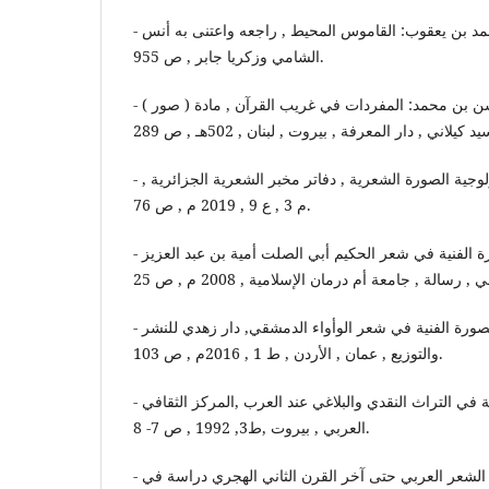
- الفيروز ابادي , مجد الدين محمد بن يعقوب: القاموس المحيط , راجعه واعتنى به أنس
الشامي وزكريا جابر , ص 955.
- الراغب الأصفهاني, الحسن بن محمد: المفردات في غريب القرآن , مادة ( صور )
- قط, مصطفى البشير : سيكولوجية الصورة الشعرية , دفاتر مخبر الشعرية الجزائرية ,
م 3 , ع 9 , 2019 م , ص 76.
- موسى , إنعام عيسى : الصورة الفنية في شعر الحكيم أبي الصلت أمية بن عبد العزيز
- الصباح , عصام لطفي : الصورة الفنية في شعر الوأواء الدمشقي, دار زهدي للنشر
والتوزيع , عمان , الأردن , ط 1 , 2016م , ص 103.
- عصفور, جابر : الصورة الفنية في التراث النقدي والبلاغي عند العرب ,المركز الثقافي
العربي , بيروت ,ط3, 1992 , ص 7- 8.
- البطل, علي: الصورة في الشعر العربي حتى آخر القرن الثاني الهجري دراسة في