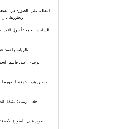
البطل, علي: الصورة في الشعر 
وتطورها, دار الأندلس للطباعة والنشر والتوزيع, ط2, 1981م . ص28- 29.
- الزيات , احمد حسن : دفاع عن البلاغة . مطبعة الرسالة , 1945م , ص 63.