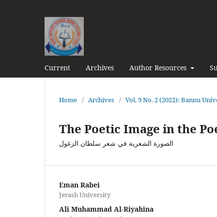
Current
Archives
Author Resources
Su
Home
/
Archives
/
Vol. 9 No. 2 (2022): Bannu Univ
The Poetic Image in the Po
الصورة الشعرية في شعر سلطان الزغول
Eman Rabei
Jerash University
Ali Muhammad Al-Riyahina