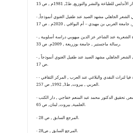
- جلاد، زينب : تشكل الصورة في الشعر الجاهلي مشهد الصيد عند طفيل الغنوي أنموذجاً,
- بلغيث, عبد الرزاق: الصورة الشعرية عند الشاعر عز الدين ميهوبي دراسة أسلوبية ,
رسالة ماجستير , جامعة بوزريعة , 2009م. ص 33.
- جلاد, زينب : تشكل الصورة في الشعر الجاهلي مشهد الصيد عند طفيل الغنوي أنموذجاً ,
ص 17.
- - عصفور, جابر: الصورة الفنية فيا لتراث النقدي والبلاغي عند العرب , المركز الثقافي
العربي , بيروت, ط3, 1992, ص 257.
- ابن جعفر, قدامة: نقد الشعر, تحقيق الدكتور محمد عبد المنعم خفاجي , دار الكتب
العلمية, بيروت, لبنان, ص 65.
- المرجع السابق , ص 28.
- المرجع السابق , ص28.