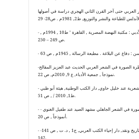
العربي حتى آخر القرن الثاني الهجري دراسة في أصولها
- الشايب , احمد : أصول النقد الأدبي : مكتبة النهضة المصرية , القاهرة ’ ط10 , 1994م ,
ص 249 – 250.
-الزبيدي, علي قاسم: أسطرة الصورة في الشعر العربي الحديث عبد العزيز المقالح
نموذجاَ , جمعية الأدباء, ع 9, 2010م, ص 22.
- بيطار, هدية جمعة: الصورة الشعرية عند خليل حاوي, دار الكتب الوطنية, هيئة أبو ظبي
ط1, 2010 / , ص 51.
- جلاد . زينب : تشكل الصورة في الشعر الجاهلي مشهد الصيد عند طفيل الغنوي -
أنموذجاً , ص 20.
- صبح, علي: الصورة الأدبية تاريخ ونقد, دار إحياء الكتب العربي, ج1 , د. ت , ص 141-
142.