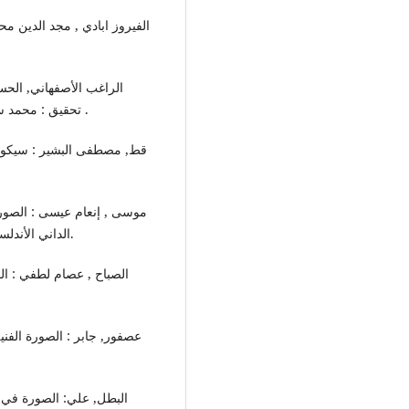
تحقيق : محمد سيد كيلاني , دار المعرفة , بيروت , لبنان , 502هـ , ص 289 .
الداني الأندلسي , رسالة , جامعة أم درمان الإسلامية , 2008 م , ص 25.