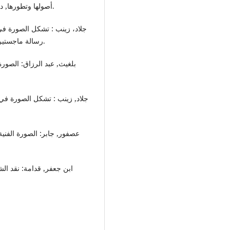
أصولها وتطورها, دار الأندلس للطباعة والنشر والتوزيع, ط2, 1981م , ص 15.
رسالة ماجستير, جامعة العربي بن مهيدي – أم البواقي , 2020م . ص 17.