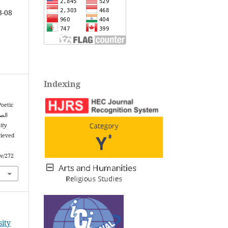
3-08
Indexing
Poetic
ity
rieved
ew/272
sity