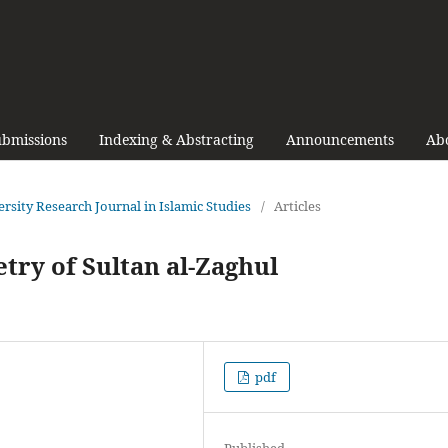
bmissions
Indexing & Abstracting
Announcements
Ab
ersity Research Journal in Islamic Studies
/
Articles
etry of Sultan al-Zaghul
pdf
Published