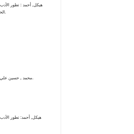
الحرب الكبرى الثانية , دار المعارف , ط6, 1994 م , ص 334.
- محمد , حسين علي : التحرير الأدبي دراسات نظرية ونماذج تطبيقية , ص 69.