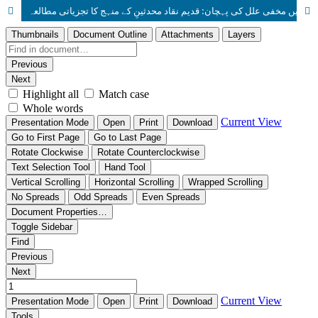
احادیث میں مخفی علل کی پہچان: قدیم نقاد محدثینِ کے منہج کا تجزیاتی مطالعہ